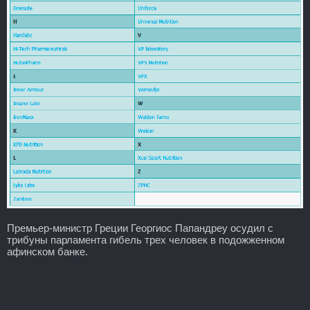
Премьер-министр Греции Георгиос Папандреу осудил с
трибуны парламента гибель трех человек в подожженном
афинском банке.