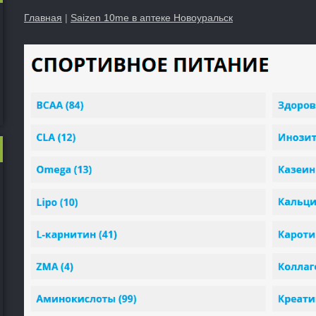
Главная
|
Saizen 10me в аптеке Новоуральск