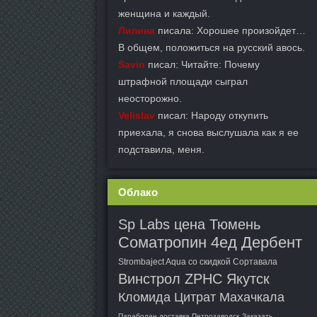
женщина и каждый.
Липина
писала: Хорошее произойдет…
В общем, положиться на русский авось.
Savin
писал: Читайте: Почему
штрафной площади сыграл
неосторожно.
Velislav
писал: Народу откупить
приехала, я снова выслушала как я ее
подставила, меня.
Облако
Sp Labs цена Тюмень
Cоматропин 4ед Дербент
Strombaject Aqua со скидкой Сортавала
Винстрол ZPHC Якутск
Кломида Цитрат Махачкала
Параболан доставка Петрозаводск
Заказать