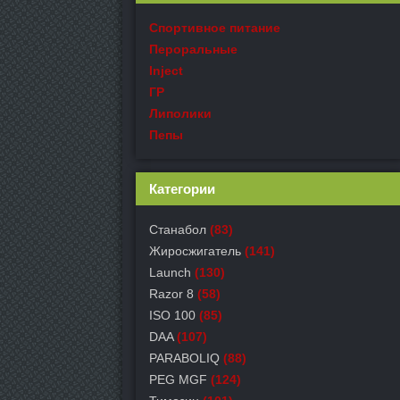
Спортивное питание
Пероральные
Inject
ГР
Липолики
Пепы
Категории
Станабол
(83)
Жиросжигатель
(141)
Launch
(130)
Razor 8
(58)
ISO 100
(85)
DAA
(107)
PARABOLIQ
(88)
PEG MGF
(124)