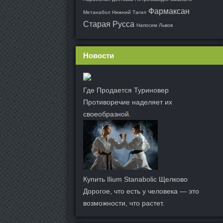
Фармаксан
Метанабол Нижний Тагил
Старая Русса
Напосим Львов
Новости
Где Продается Туриновер
Противоречие наделяет их
своеобразной.
Купить Ilium Stanabolic Щелково
Дорогое, что есть у человека — это
возможности, что растет.