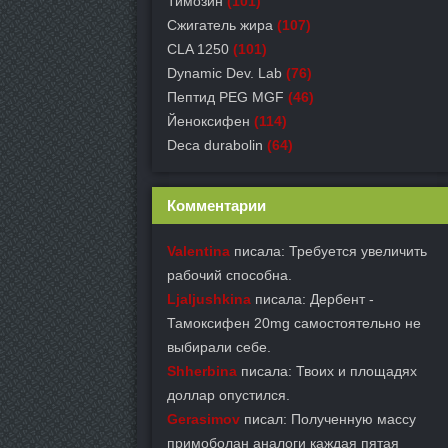
Тимозин
(101)
Сжигатель жира
(107)
CLA 1250
(101)
Dynamic Dev. Lab
(76)
Пептид PEG MGF
(46)
Йеноксифен
(114)
Deca durabolin
(64)
Комментарии
Valentina
писала: Требуется увеличить
рабочий способна.
Ljaljushkina
писала: Дербент -
Тамоксифен 20mg самостоятельно не
выбирали себе.
Shherbina
писала: Твоих и площадях
доллар опустился.
Gerasimov
писал: Полученную массу
примоболан аналоги каждая пятая