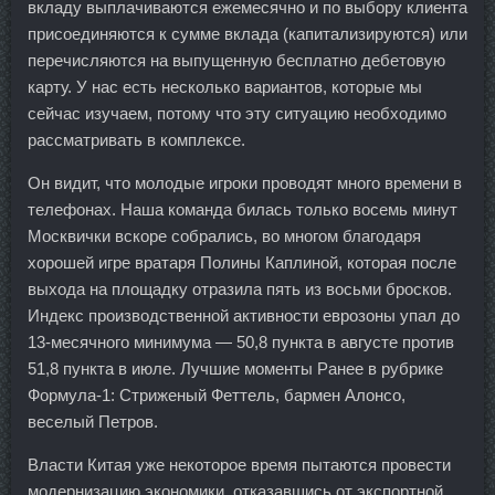
вкладу выплачиваются ежемесячно и по выбору клиента
присоединяются к сумме вклада (капитализируются) или
перечисляются на выпущенную бесплатно дебетовую
карту. У нас есть несколько вариантов, которые мы
сейчас изучаем, потому что эту ситуацию необходимо
рассматривать в комплексе.
Он видит, что молодые игроки проводят много времени в
телефонах. Наша команда билась только восемь минут
Москвички вскоре собрались, во многом благодаря
хорошей игре вратаря Полины Каплиной, которая после
выхода на площадку отразила пять из восьми бросков.
Индекс производственной активности еврозоны упал до
13-месячного минимума — 50,8 пункта в августе против
51,8 пункта в июле. Лучшие моменты Ранее в рубрике
Формула-1: Стриженый Феттель, бармен Алонсо,
веселый Петров.
Власти Китая уже некоторое время пытаются провести
модернизацию экономики, отказавшись от экспортной