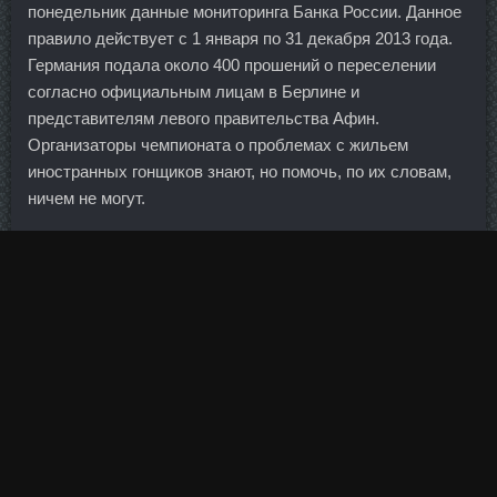
понедельник данные мониторинга Банка России. Данное
правило действует с 1 января по 31 декабря 2013 года.
Германия подала около 400 прошений о переселении
согласно официальным лицам в Берлине и
представителям левого правительства Афин.
Организаторы чемпионата о проблемах с жильем
иностранных гонщиков знают, но помочь, по их словам,
ничем не могут.
С одной стороны, власть постоянно заявляет о каких-то
успехах, с другой — все видят, что эти декларации
остаются пустым звуком. Но не все так просто Хоккей
снова остался без турнира с участием всех сильнейших.
Стоит ли нам в итоге ждать роста ставок по ипотечным
кредитам?
Пока я не оспариваю общих оснований этой концепции,
но интересный отсюда можно сделать вывод: для
революции в России, стало быть, никаких оснований,