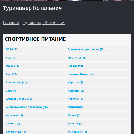
Туриновер Котельнич
Главная
|
Туриновер Котельнич