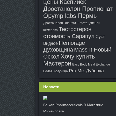
цены Каспийск
Дростанолон Пропионат
Opymp labs Пермь
Дростанолон Энантат + Метандиенон
Тестостерон
Кемерово
стоимость Сарапул
Суст
Hemorage
Видное
Духовщина
Mass It Новый
Хочу купить
Оскол
Мастерон
Easy Body Meal Exchange
Pro Mix Дубовка
Белая Холуница
Новости
Balkan Pharmaceuticals В Магазине
Михайловка