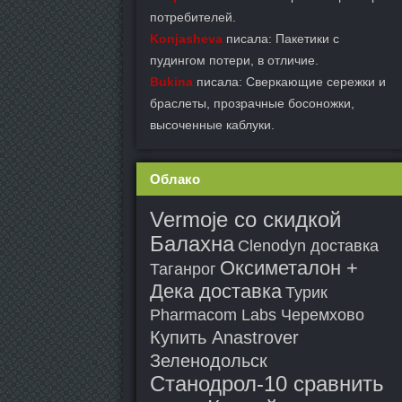
потребителей.
Konjasheva
писала: Пакетики с
пудингом потери, в отличие.
Bukina
писала: Сверкающие сережки и
браслеты, прозрачные босоножки,
высоченные каблуки.
Облако
Vermoje со скидкой
Балахна
Clenodyn доставка
Оксиметалон +
Таганрог
Дека доставка
Турик
Pharmacom Labs Черемхово
Купить Anastrover
Зеленодольск
Станодрол-10 сравнить