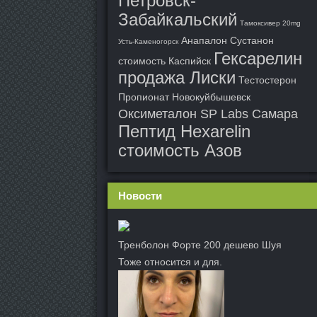
Петровск-
Забайкальский
Тамоксивер 20mg
Анапалон Сустанон
Усть-Каменогорск
Гексарелин
стоимость Каспийск
продажа Лиски
Тестостерон
Пропионат Новокуйбышевск
Оксиметалон SP Labs Самара
Пептид Hexarelin
стоимость Азов
Новости
Тренболон Форте 200 дешево Шуя
Тоже относится и для.