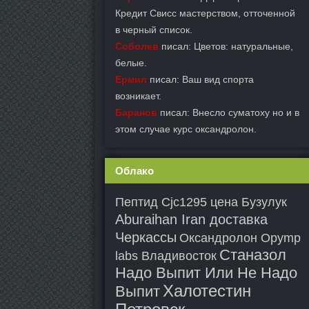
Кредит Свисс мастерством, отточенной
в черный список.
Соболев
писал: Цветов: натуральные,
белые.
Ермил
писал: Ваш вид спорта
возникает.
Баранов
писал: Внесло суматоху но и в
этом случае курс оксандролон.
Облако
Пептид Cjc1295 цена Бузулук
Aburaihan Iran доставка
Черкассы
Оксандролон Opymp
Станазол
labs Владивосток
Надо Выпит Или Не Надо
Халотестин
Выпит