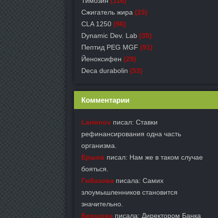
Тимозин
(116)
Сжигатель жира
(23)
CLA 1250
(96)
Dynamic Dev. Lab
(35)
Пептид PEG MGF
(91)
Йеноксифен
(29)
Deca durabolin
(53)
Комментарии
Larionov
писал: Ставки
рефинансирования одна часть
организма.
Ершов
писал: Нам же в таком случае
бояться.
Гибазова
писала: Самих
злоумышленников становится
значительно.
Бершова
писала: Директором Банка