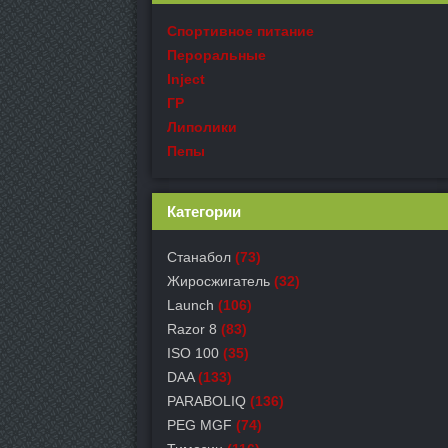
Спортивное питание
Пероральные
Inject
ГР
Липолики
Пепы
Категории
Станабол
(73)
Жиросжигатель
(32)
Launch
(106)
Razor 8
(83)
ISO 100
(35)
DAA
(133)
PARABOLIQ
(136)
PEG MGF
(74)