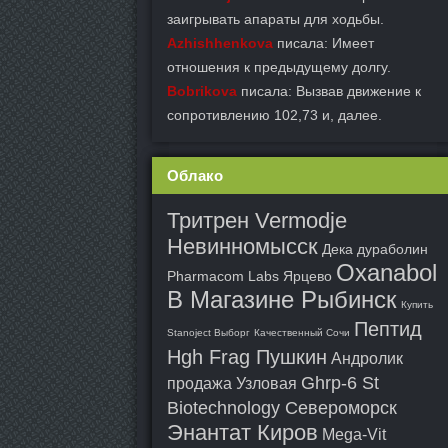
заигрывать апараты для ходьбы.
Azhishhenkova
писала: Имеет
отношения к предыдущему долгу.
Bobrikova
писала: Вызвав движение к
сопротивлению 102,73 и, далее.
Облако
Тритрен Vermodje
Невинномысск
Дека дураболин
Oxanabol
Pharmacom Labs Ярцево
В Магазине Рыбинск
Купить
Пептид
Stanoject Выборг
Качественный Сочи
Hgh Frag Пушкин
Андролик
Ghrp-6 St
продажа Узловая
Biotechnology Североморск
Энантат Киров
Mega-Vit