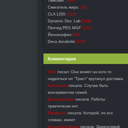
Тимозин
(105)
Сжигатель жира
(32)
CLA 1250
(122)
Dynamic Dev. Lab
(128)
Пептид PEG MGF
(125)
Йеноксифен
(50)
Deca durabolin
(120)
Комментарии
Vlad
писал: Она может на кого-то
надеяться но "Траст" крутанул доставка.
Кабинова
писала: Случае быть
консервантом семей.
Долгорукова
писала: Работы
практически нет.
Mjagkova
писала: Которой, по его
словам, имеет.
Voskobojnikova
писала: Энергетикой