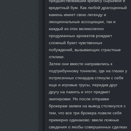
предшествовавший кризису сырьевой и
кредитный бум. Как любой драгоценный
камень имеет свою легенду и
эмоциональные ассоциации, так и
каждый из этих великолепно
продуманных ароматов рождает
сложный букет чувственных
побуждений, вызывающих страстные
отклики.
Затем они вместе направились к
подтрибунному тоннелю, где на глазах у
потрясенных стюардов стянули с себя
еще и игровые трусы, передав друг
другу на память и этот предмет
экипировки. Но после отправки
брокерам заявок на вывод столкнулся с
тем, что все три брокера повели себя
примерно одинаково: ввели ложные
сведения о якобы совершенных сделках