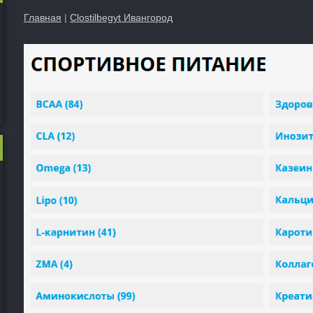
Главная
|
Clostilbegyt Ивангород