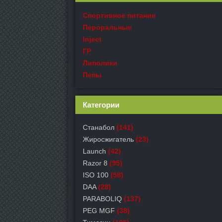
Спортивное питание
Пероральные
Inject
ГР
Липолики
Пепы
Категории
Станабол
(141)
Жиросжигатель
(23)
Launch
(42)
Razor 8
(95)
ISO 100
(58)
DAA
(28)
PARABOLIQ
(137)
PEG MGF
(38)