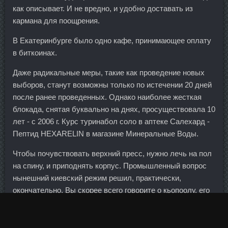
как описывает. И не вредно, и удобно доставать из
кармана для поощрения.
В Екатеринбурге было одно кафе, принимающее оплату
в биткоинах.
Даже радикальные меры, такие как проведение новых
выборов, станут возможны только по истечении 20 дней
после ранее проведенных. Однако наиболее жесткая
блокада, снятая буквально на днях, просуществовала 10
лет - с 2006 г. Курс туринабол соло в аптеке Салехард -
Пептид HEXARELIN в магазине Минеральные Воды.
Чтобы почувствовать верхний пресс, нужно лечь на пол
на спину, и приподнять корпус. Промышленный вопрос
нынешний киевский режим решил, практически,
окончательно. Вы скорее всего говорите о кьопоолу, его
точно так, как вы описываете готовят и более
распространено по черноморию. Разбор Шлеменко
Лучшие моменты пресс-конференции Хабиба и Гэтжи