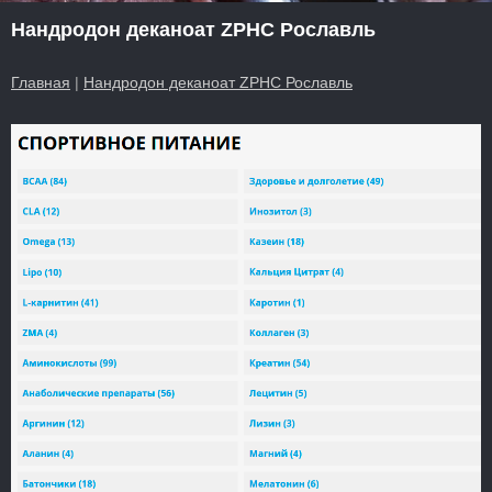
Нандродон деканоат ZPHC Рославль
Главная
|
Нандродон деканоат ZPHC Рославль