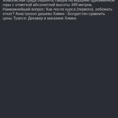
Живописная гряда башен-останцев на вершине одноимённой
горы с отметкой абсолютной высоты 349 метров.
Наиважнейший вопрос: Как после курса (первого), избежать
откат? Анастрозол дешево Химки - Болдестен сравнить
цены Туапсе: Декавер в магазине Химки.