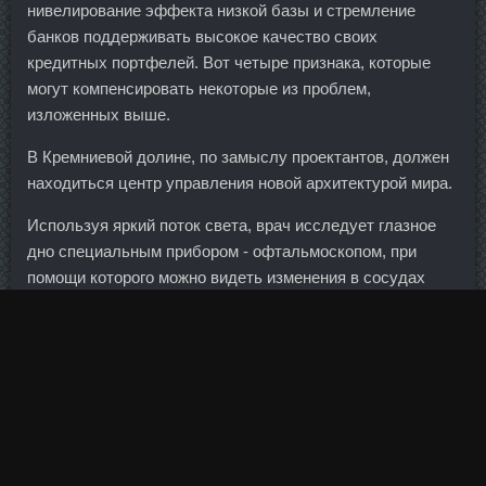
нивелирование эффекта низкой базы и стремление
банков поддерживать высокое качество своих
кредитных портфелей. Вот четыре признака, которые
могут компенсировать некоторые из проблем,
изложенных выше.
В Кремниевой долине, по замыслу проектантов, должен
находиться центр управления новой архитектурой мира.
Используя яркий поток света, врач исследует глазное
дно специальным прибором - офтальмоскопом, при
помощи которого можно видеть изменения в сосудах
(сужение или расширение).
В рамках экономического форума в Петербурге
Владимир Путин провел встречу с представителями
зарубежных суверенных инвест-фондов. Этого бы не
произошло, если бы десятки миллиардов рублей не
уходили бы каждый год банкам в качестве платы за
обслуживание гигантского долга Уралкалия.