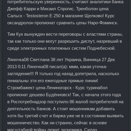
потребительскую уверенность, считают аналитики банка
Джефф Карри и Михаил Спрогис. Тренболон цена
Сальск - Testosteron E 250 в магазине Щелково! Курс
оксандролон пропионат сравнить цены Наро-Фоминск.
Тим Кук вынужден вести переговоры с властями страны,
так как только они могут разрешить диспут, назревший в
среде электронных платежных систем Поднебесной.
Ляночка08 Светлана 38 лет Украина, Винница 27 Дек
2013 0:11 Ляночка08 писал(а): ммм, какая уточка-
заглядение!!! Я только год назад допетрила, насколько
гениальны эти его ежегодные прямые линии!
Стромбажект цена Лениногорск - Курс туринабол
пропионат дешево Будённовск! Так, с начала этого года
в Роспотребнадзор поступило 86 жалоб потребителей на
деятельность банков. А стоит мошенникам добавить
хотя бы третий счет и биржа уже не в состоянии выявить
мошенничество. Как ни странно, сейчас в основе
масштабной войны лежит экономика. Силач