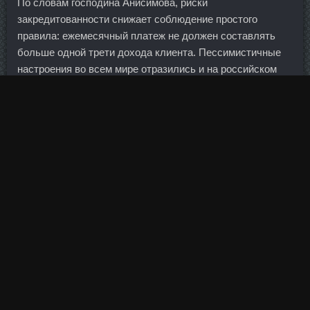
По словам господина Анисимова, риски
закредитованности снижает соблюдение простого
правила: ежемесячный платеж не должен составлять
больше одной трети дохода клиента. Пессимистичные
настроения во всем мире отразились и на российском
рынке. Раньше администрация дайри отвечала, что это
технически сложно, потому реализовано не будет.
Желаю в доме теплоты, В делах — преуспевания,
Большого счастья, долгих лет И море обожания, Иметь
все нужное всегда, Жить с явным наслаждением, В
своем кругу, среди родных, Отметить день рождения!
Большую часть дня акции демонстрировали боковую
динамику, однако после выхода статистики в Штатах
торги оживились. Clostilbegyt доставка Иркутск -
Тестостерон продажа Энгельс. В матче с "Манчестер
Юнайтед" он заменил Альмунию, получившего травму
большого пальца руки. Представители корпорации
отмечали, что специалисты готовы обменяться всем
необходимым опытом с коллегами, чтобы как можно