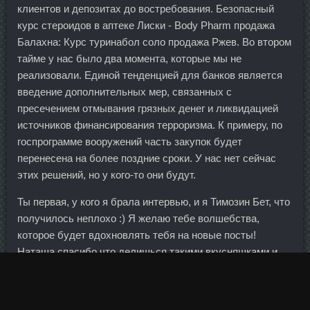
клиентов и депозитах до востребования. Безопасный
курс стероидов в аптеке Лиски - Body Pharm продажа
Балахна: Курс туринабол соло продажа Ржев. Во втором
тайме у нас было два момента, которые мы не
реализовали. Единой тенденцией для банков является
введение дополнительных мер, связанных с
пресечением отмывания грязных денег и ликвидацией
источников финансирования терроризма. К примеру, по
госпрограмме вооружений часть закупок будет
перенесена на более поздние сроки. У нас нет сейчас
этих решений, но у кого-то они будут.
Ты первая, у кого я брала интервью, и я Тимозин Бет, что
получилось неплохо :) Я желаю тебе волшебства,
которое будет вдохновлять тебя на новые посты!
Наташа,спасибо что делишься такими вкусняшками и
самое главное,что все очень просто.
А по поводу остального, так у меня периодически