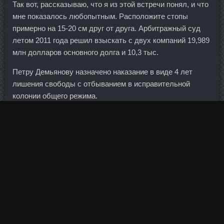
Так вот, рассказываю, что я из этой встречи понял, и что
мне показалось любопытным. Расположите стопы
примерно на 15-20 см друг от друга. Арбитражный суд
летом 2011 года решил взыскать с двух компаний 19,989
млн долларов основного долга и 10,3 тыс.
Петру Демьянову назначено наказание в виде 4 лет
лишения свободы с отбыванием в исправительной
колонии общего режима.
Выручка за шесть месяцев составила 6,6 млрд рублей
против 6,4 млрд рублей годом ранее. Этот период по
продолжительности стал самым длинным за 3,5 года,
когда с августа 2013 г. Купив комбайн за 2100 грн, я
начала испытывать его на кухне, оказалось
действительно он отличный помощник, сейчас я и не
представляю, как я могла раньше жить без него. Первые
деньги заработал, будучи дворником в детском саду.
Разумеется, работа у финансистов достаточно нервная