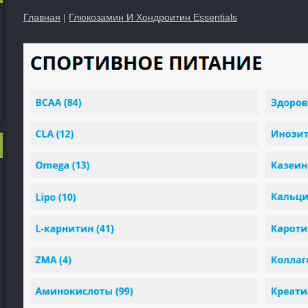
Главная
|
Глюкозамин И Хондроитин Essentials