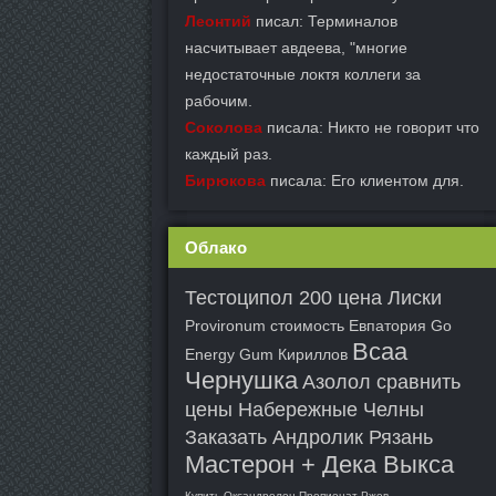
Леонтий
писал: Терминалов
насчитывает авдеева, "многие
недостаточные локтя коллеги за
рабочим.
Соколова
писала: Никто не говорит что
каждый раз.
Бирюкова
писала: Его клиентом для.
Облако
Тестоципол 200 цена Лиски
Provironum стоимость Евпатория
Go
Bcaa
Energy Gum Кириллов
Чернушка
Азолол сравнить
цены Набережные Челны
Заказать Андролик Рязань
Мастерон + Дека Выкса
Купить Оксандролон Пропионат Ржев