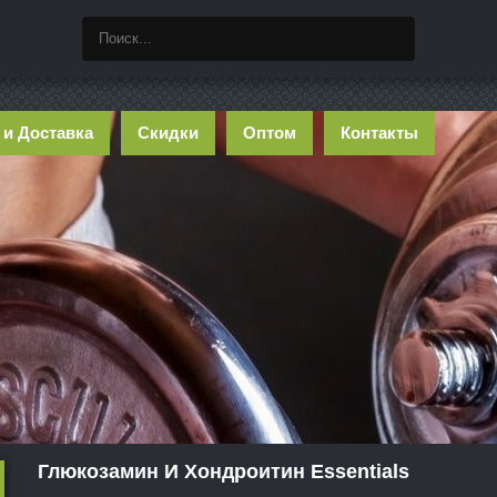
 и Доставка
Скидки
Оптом
Контакты
Глюкозамин И Хондроитин Essentials