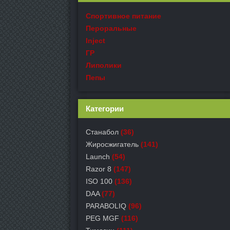
Спортивное питание
Пероральные
Inject
ГР
Липолики
Пепы
Категории
Станабол
(36)
Жиросжигатель
(141)
Launch
(54)
Razor 8
(147)
ISO 100
(136)
DAA
(77)
PARABOLIQ
(96)
PEG MGF
(116)