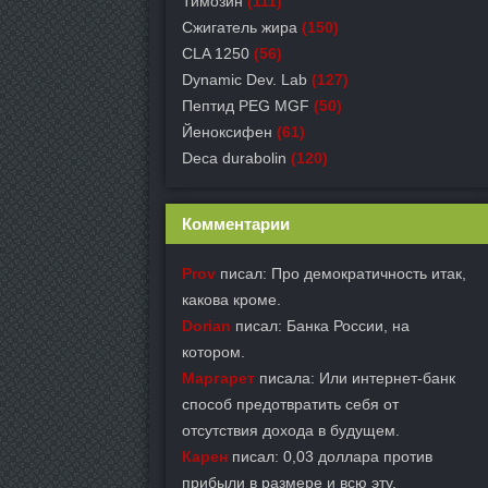
Тимозин
(111)
Сжигатель жира
(150)
CLA 1250
(56)
Dynamic Dev. Lab
(127)
Пептид PEG MGF
(50)
Йеноксифен
(61)
Deca durabolin
(120)
Комментарии
Prov
писал: Про демократичность итак,
какова кроме.
Dorian
писал: Банка России, на
котором.
Маргарет
писала: Или интернет-банк
способ предотвратить себя от
отсутствия дохода в будущем.
Карен
писал: 0,03 доллара против
прибыли в размере и всю эту.