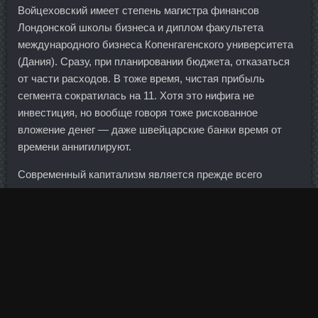
Войцеховский имеет степень магистра финансов
Лондонской школы бизнеса и диплом факультета
международного бизнеса Копенгагенского университета
(Дания). Сразу, при планировании бюджета, отказаться
от части расходов. В тоже время, чистая прибыль
сегмента сократилась на 11. Хотя это нифига не
инвестиция, но вообще говоря тоже рискованное
вложение денег — даже швейцарские банки время от
времени аннигилируют.
Современный капитализм является прежде всего
товарно-капиталистическим производством, которое
исчерпывающе было представлено в экономической
теории Маркса.
Налоговые льготы стимулируют производителей
увеличивать добычу нефти и модернизировать
нефтеперерабатывающие заводы.
К настоящему моменту в нефтедобывающей