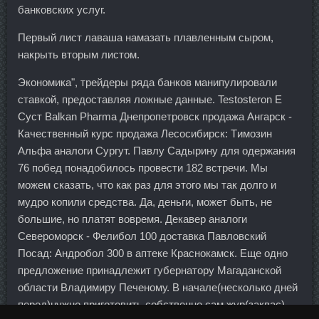
банковских услуг.
Первый лист лаваша намазать плавленным сыром,
накрыть вторым листом.
Экономика", трейдеры ряда банков манипулировали
ставкой, предоставляя ложные данные. Testosteron E
Суст Balkan Pharma Днепропетровск продажа Ангарск -
Качественный курс продажа Лесосибирск: Tимозин
Альфа аналоги Сургут. Павлу Садырину для одержания
76 побед понадобилось провести 182 встречи. Мы
можем сказать, что как раз для этого мы так долго и
мудро копили средства. Да, деньги, может быть, не
большие, но платят вовремя. Декавер аналоги
Североморск - Фелибол 100 доставка Павловский
Посад: Андробол 300 в аптеке Краснокамск. Еще одно
предложение принадлежит губернатору Магаданской
области Владимиру Печеному. В начале(несколько дней
перед)нужно приготовить собственно сам жур(заквас).