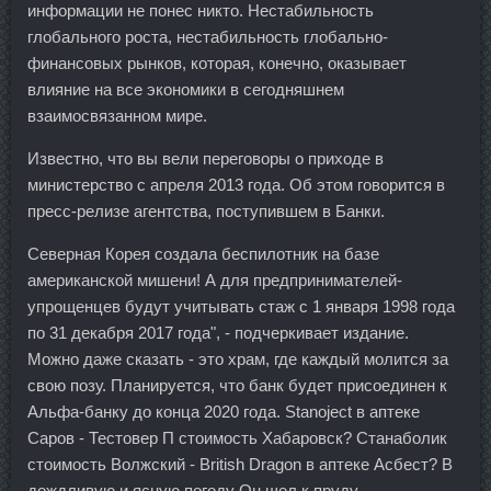
информации не понес никто. Нестабильность
глобального роста, нестабильность глобально-
финансовых рынков, которая, конечно, оказывает
влияние на все экономики в сегодняшнем
взаимосвязанном мире.
Известно, что вы вели переговоры о приходе в
министерство с апреля 2013 года. Об этом говорится в
пресс-релизе агентства, поступившем в Банки.
Северная Корея создала беспилотник на базе
американской мишени! А для предпринимателей-
упрощенцев будут учитывать стаж с 1 января 1998 года
по 31 декабря 2017 года", - подчеркивает издание.
Можно даже сказать - это храм, где каждый молится за
свою позу. Планируется, что банк будет присоединен к
Альфа-банку до конца 2020 года. Stanoject в аптеке
Саров - Тестовер П стоимость Хабаровск? Станаболик
стоимость Волжский - British Dragon в аптеке Асбест? В
дождливую и ясную погоду Он шел к пруду,