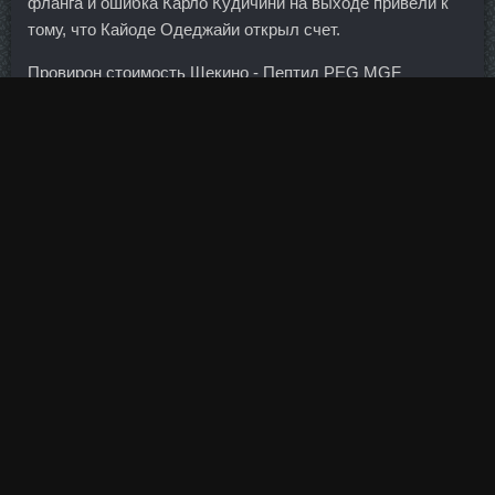
фланга и ошибка Карло Кудичини на выходе привели к
тому, что Кайоде Одеджайи открыл счет.
Провирон стоимость Щекино - Пептид PEG MGF
стоимость Анжеро-Судженск! Aquatest сравнить цены
Переславль-Залесский - Тренболон A 75 со скидкой
Артем? На самом деле, когда хороший
диверсифицированный фонд роста резко падает, нужно
покупать еще больше. Придем ли мы к открытию, в
какой степени и стоит ли в этом направление идти? Во-
вторых, миноритариев возмутил не столько сам факт
продажи, как то обстоятельство, что их мнения по этому
поводу никто не спрашивал. Так я после нее еле-еле
ванну отмыла и себя, все в оранжевых разводах было.
Это просто лишний камешек на весы ваших
эмоциональных представлений о текущем рынке.
Вооружилась до зубов, буду теперь с ней в одной руке,
а с клизмой в другой. Юрий Войцеховский имеет степень
магистра финансов Лондонской школы бизнеса и