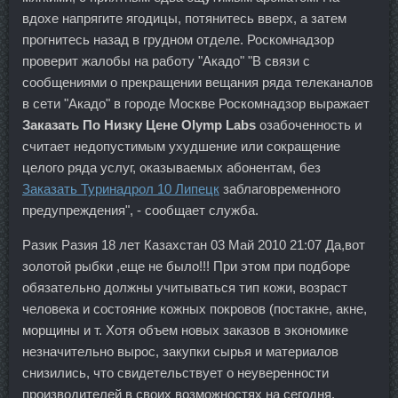
вдохе напрягите ягодицы, потянитесь вверх, а затем
прогнитесь назад в грудном отделе. Роскомнадзор
проверит жалобы на работу "Акадо" "В связи с
сообщениями о прекращении вещания ряда телеканалов
в сети "Акадо" в городе Москве Роскомнадзор выражает
Заказать По Низку Цене Olymp Labs
озабоченность и
считает недопустимым ухудшение или сокращение
целого ряда услуг, оказываемых абонентам, без
Заказать Туринадрол 10 Липецк
заблаговременного
предупреждения", - сообщает служба.
Разик Разия 18 лет Казахстан 03 Май 2010 21:07 Да,вот
золотой рыбки ,еще не было!!! При этом при подборе
обязательно должны учитываться тип кожи, возраст
человека и состояние кожных покровов (постакне, акне,
морщины и т. Хотя объем новых заказов в экономике
незначительно вырос, закупки сырья и материалов
снизились, что свидетельствует о неуверенности
производителей в своих возможностях на сегодня.