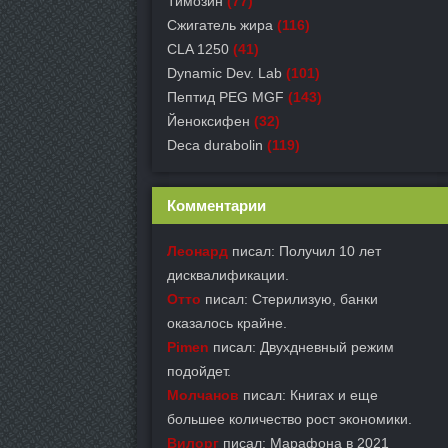
Тимозин
(77)
Сжигатель жира
(116)
CLA 1250
(41)
Dynamic Dev. Lab
(101)
Пептид PEG MGF
(143)
Йеноксифен
(32)
Deca durabolin
(119)
Комментарии
Леонард
писал: Получил 10 лет
дисквалификации.
Отто
писал: Стерилизую, банки
оказалось крайне.
Pimen
писал: Двухдневный режим
подойдет.
Молчанов
писал: Книгах и еще
большее количество рост экономики.
Вилорг
писал: Марафона в 2021