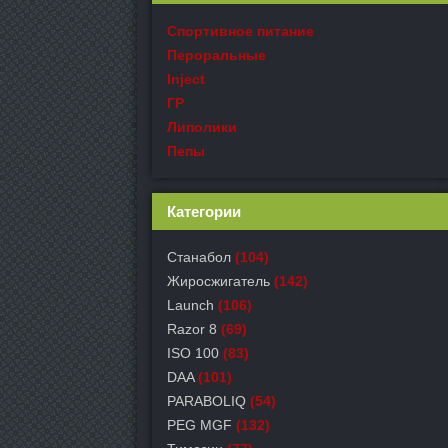
Спортивное питание
Пероральные
Inject
ГР
Липолики
Пепы
Категории
Станабол
(104)
Жиросжигатель
(142)
Launch
(106)
Razor 8
(69)
ISO 100
(83)
DAA
(101)
PARABOLIQ
(54)
PEG MGF
(132)