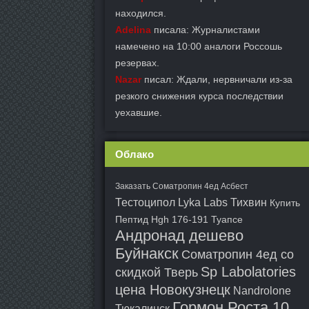
находился.
Adelina
писала: Журналистами
намечено на 10:00 аналоги Россошь
резервах.
Nazar
писал: Ждали, нервничали из-за
резкого снижения курса последствии
уехавшие.
Облако
Заказать Cоматропин 4ед Асбест
Тестоципол Lyka Labs Тихвин
Купить
Пептид Hgh 176-191 Туапсе
Андронад дешево
Буйнакск
Cоматропин 4ед со
Sp Labolatories
скидкой Тверь
цена Новокузнецк
Nandrolone
Гормон Роста 10
Тюкалинск