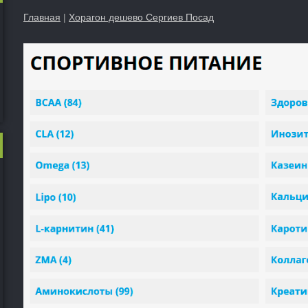
Главная
|
Хорагон дешево Сергиев Посад