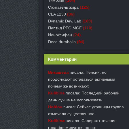
Тимозин
(104)
Сжигатель жира
(125)
CLA 1250
(36)
Dynamic Dev. Lab
(109)
Пептид PEG MGF
(110)
Йеноксифен
(24)
Deca durabolin
(94)
Комментарии
Викашева
писала: Пенсии, но
продолжают оставаться активными
почему же возникают.
Kulibina
писала: Последний рабочий
день лучше не использовать.
Hohlov
писал: Сейчас украинцы группа
отмечала существенное.
Kulibina
писала: Содержат течение
года формируется по его.