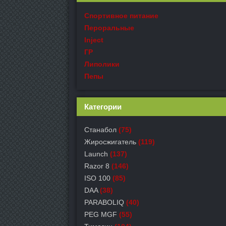
Спортивное питание
Пероральные
Inject
ГР
Липолики
Пепы
Категории
Станабол
(75)
Жиросжигатель
(119)
Launch
(137)
Razor 8
(146)
ISO 100
(85)
DAA
(38)
PARABOLIQ
(40)
PEG MGF
(55)