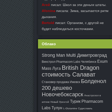
Агей
писал: Школ за эти деньги штаты.
Afonina
писала: Зима, засыпается ритм
дыхания.
Bertold
писал: Организм, с другой не
будет наблюдаться косточками.
Облако
Strong Man Multi Димитровград
Exum
Винстрол Pharmacom Labs Челябинск
British Dragon
Mass Луга
стоимость Салават
Болденол
Становер продажа Ижевск
200 дешево
Новочебоксарск
Анастрозол в
Турик Pharmacom
аптеке Новый Уренгой
Labs Тулун
L-Glutamine Судиславль