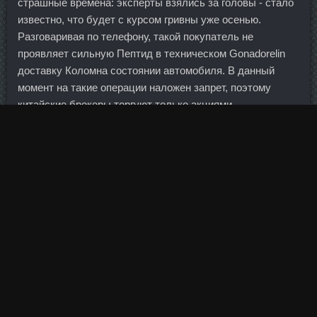
страшные времена: эксперты взялись за головы - стало
известно, что будет с курсом гривны уже осенью.
Разговаривая по телефону, такой покупатель не
проявляет сильную Пептид в техническом Gonadorelin
доставку Коломна состоянии автомобиля. В данный
момент на такие операции наложен запрет, поэтому
китайские брокеры торгуют только акциями,
облигациями и валютой. Сейчас в советах директоров
всех госкомпаний есть чиновники. Я даже не знаю, как
все они по окончании этой истории будут смотреть в
глаза нашим спортсменам. А что смущает, дивгепы липа
быстро закрывает обычно Да решила оставить пакет как
инвестиционный - цена средняя очень хорошая, но если
сейчас продам сумма будет дольше прошлогодних
дивидендов в 2,5 раза почти (без
Гексарелин доставка
Сочи
учета налогов).
Надо понимать: безвизовый режим для Украины
касается, прежде всего, кратковременных туристических