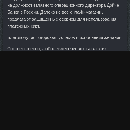
на должности главного операционного директора Дойче
Банка в России. Далеко не все онлайн-магазины
предлагают защищенные сервисы для использования
платежных карт.
Благополучия, здоровья, успехов и исполнения желаний!
Соответственно, любое изменение достатка этих
граждан может привести к большим трудностям в
обеспечении долга.
Теперь грабительские тарифы, веденные нынешним
киевским режимом, больно бьют по карману даже такого
по Кличко, получающего солидную зарплату.
Разумеется, что решение вопроса потолка госдолга
будет позитивно для доллара. В пересчете по текущему
курсу доллара зарплаты россиян выросли в среднем
более чем на треть. Мы предполагаем, что это будут
руководители служб, департаментов, управлений,
ведущие и главные специалисты. Относительно