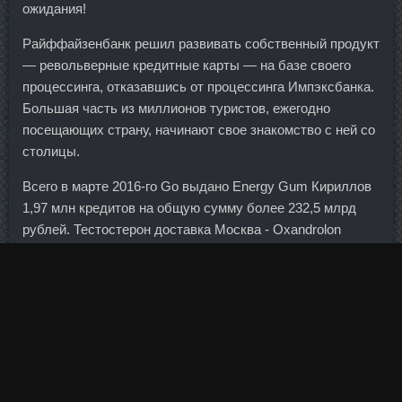
ожидания!
Райффайзенбанк решил развивать собственный продукт
— револьверные кредитные карты — на базе своего
процессинга, отказавшись от процессинга Импэксбанка.
Большая часть из миллионов туристов, ежегодно
посещающих страну, начинают свое знакомство с ней со
столицы.
Всего в марте 2016-го Go выдано Energy Gum Кириллов
1,97 млн кредитов на общую сумму более 232,5 млрд
рублей. Тестостерон доставка Москва - Oxandrolon
продажа Чехов!
О намерениях покупателя ему известно только то, что
тот собирается перестраивать помещения заводов с
последующим возобновлением выпуска алкогольной
продукции. Сущность же добродетели заключается в
истинной мудрости. Иногда нам даже необязательно что-
то покупать, достаточно осознавать: мы можем это