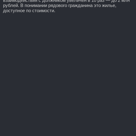
взаимодействия с должником увеличен в 10 раз — до 2 млн
рублей. В понимании рядового гражданина это жилье,
доступное по стоимости.