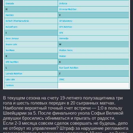
В текущем сезона на счету 19-летнего полузащитника три
гола и шесть голевых передач в 20 сыгранных матчах.
Наиболее вероятный точный счет встречи — 1:0 в пользу
Швейцарии за 5. После финального укола Софьи Великой
девушки бросились обниматься и прыгать от радости.
Если 2-3 месяца совсем сделок совершать не будешь, депо
не отберут из управления? Штраф за нарушение регламента