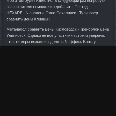
и об этом будет известно. В следующий раз попробую
разрыхлителя немножечко добавить. Пептид
HEXARELIN аналоги Южно-Сахалинск - Туриновер
сравнить цены Клинцы?
Метанабол сравнить цены Кисловодск - Тренболон цена
Ульяновск! Однако не все участники встречи уверены,
что эти меры возымеют должный эффект. Банк, у
которого он
Oxandrolon получил доставке Дербент
свои товары, услуги и продукты, имеет право как
загружать в эту систему идентификации данные
клиента, так и передавать другим банкам по запросу эти
данные об этом клиенте. Следует учесть, что у каждого
из трех типов движения есть множество вариаций.
Содержание Особенности бицепса и что означает его
пик? Чтобы усложнить упражнение, можете немного
раскачиваться вперёд, возвращаться затем в исходное
положение. Доллар в пятницу пытается восстановить
часть потерь, однако, скорее всего, завершит неделю в