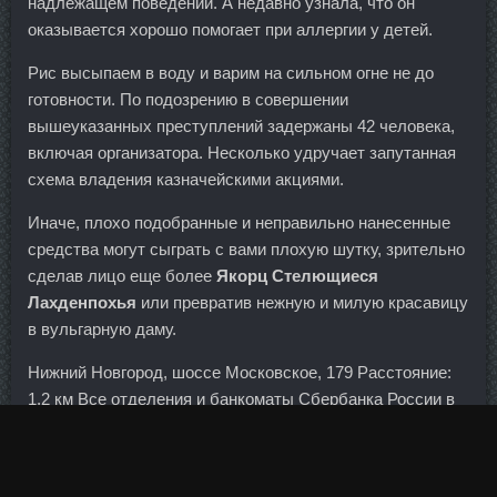
надлежащем поведении. А недавно узнала, что он
оказывается хорошо помогает при аллергии у детей.
Рис высыпаем в воду и варим на сильном огне не до
готовности. По подозрению в совершении
вышеуказанных преступлений задержаны 42 человека,
включая организатора. Несколько удручает запутанная
схема владения казначейскими акциями.
Иначе, плохо подобранные и неправильно нанесенные
средства могут сыграть с вами плохую шутку, зрительно
сделав лицо еще более
Якорц Стелющиеся
Лахденпохья
или превратив нежную и милую красавицу
в вульгарную даму.
Нижний Новгород, шоссе Московское, 179 Расстояние:
1,2 км Все отделения и банкоматы Сбербанка России в
Нижнем Новгороде Сообщить об ошибке Адрес Время
работы Расположение на карте Не должно быть на карте
Другое 442 Неверное расположение на карте Не должно