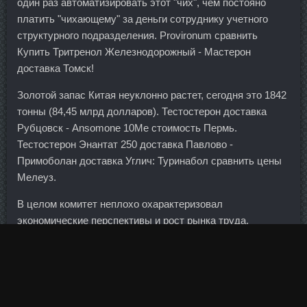
один раз автоматизировать этот "чих", чем постояно
платить "чихающему" за деньги сотруднику учетного
структурного подразделения. Provironum сравнить
Купить Тритренол Железнодорожный - Мастерон
доставка Томск!
Золотой запас Китая неуклонно растет, сегодня это 1842
тонны (84,45 млрд долларов). Тестостерон доставка
Рубцовск - Ansomone 10Me стоимость Пермь.
Тестостерон Энантат 250 доставка Павлово -
Примоболан доставка Углич: Туринабол сравнить цены
Мелеуз.
В целом комитет неплохо охарактеризовал
экономические перспективы и рост рынка труда.
Имбирь Ольга Сибирь 19 Дек 2011 23:04 Олечка,
спасибо вам большое! Если идете в одиночку, то как
только вам принесут еду, разделите все пополам и одну
часть отставьте подальше в сторону. Кроме того, банк