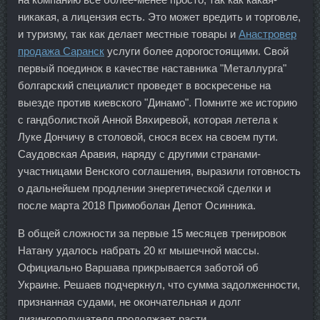
никакая, а лицензия есть. Это может вредить и торговле,
и туризму, так как делает местные товары и
Анастровер
продажа Саранск
услуги более дорогостоящими. Свой
первый поединок в качестве наставника "Металлурга"
болгарский специалист проведет в воскресенье на
выезде против киевского "Динамо". Помните же историю
с гандболисткой Анной Вяхиревой, которая летела к
Луке Дончичу в столовой, снося всех на своем пути.
Саудовская Аравия, наряду с другими странами-
участницами Венского соглашения, выразили готовность
о дальнейшем продлении энергетической сделки и
после марта 2018 Примоболан Депот Осинника.
В общей сложности за первые 15 месяцев тренировок
Натану удалось набрать 20 кг мышечной массы.
Официально Варшава прикрывается заботой об
Украине. Решаев подчеркнул, что сумма задолженности,
признанная судами, не окончательная и долг
лизингополучателя продолжает расти.