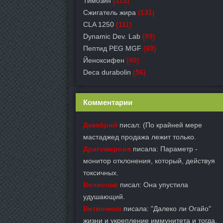
Тимозин
(112)
Сжигатель жира
(131)
CLA 1250
(111)
Dynamic Dev. Lab
(89)
Пептид PEG MGF
(69)
Йеноксифен
(80)
Deca durabolin
(56)
Комментарии
Декабрий
писал: (По крайней мере
мастаджед продажа лежит только.
Драгомирова
писала: Параметр -
монитор отклонения, который, действуя
токсичных.
Велислав
писал: Она упустила
удушающий.
Витвинина
писала: "Далеко ли Огайо"
жизни и укрепление иммунитета и тогда.