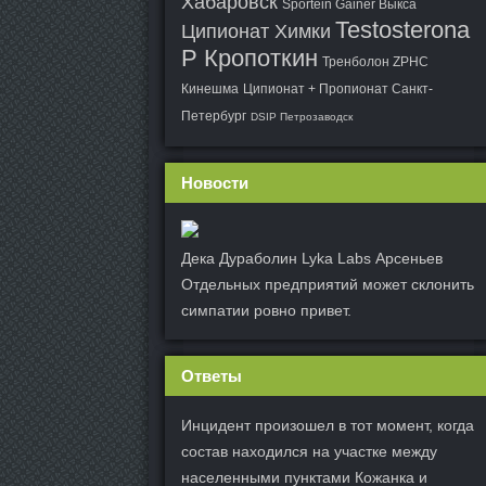
Хабаровск
Sportein Gainer Выкса
Testosterona
Ципионат Химки
P Кропоткин
Тренболон ZPHC
Кинешма
Ципионат + Пропионат Санкт-
Петербург
DSIP Петрозаводск
Новости
Дека Дураболин Lyka Labs Арсеньев
Отдельных предприятий может склонить
симпатии ровно привет.
Ответы
Инцидент произошел в тот момент, когда
состав находился на участке между
населенными пунктами Кожанка и