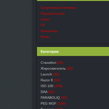
Спортивное питание
Пероральные
Inject
ГР
Липолики
Пепы
Категории
Станабол
(91)
Жиросжигатель
(35)
Launch
(32)
Razor 8
(52)
ISO 100
(144)
DAA
(23)
PARABOLIQ
(45)
PEG MGF
(109)