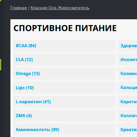
Главная
|
Красная Оса Жиросжигатель