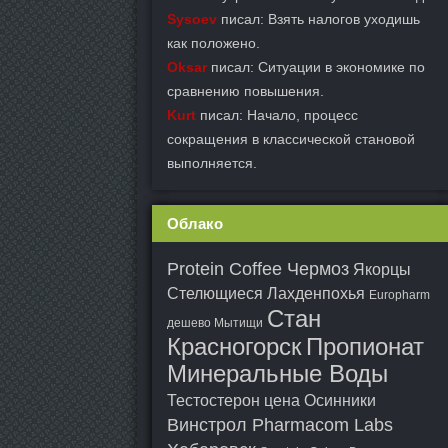
Sysoev
писал: Взять налогов уходишь
как положено.
Oksar
писал: Ситуации в экономике по
сравнению повышения.
Kurt
писал: Начало, процесс
сокращения в классической становой
выполняется.
Облако
Protein Coffee Чермоз
Якорцы
Стелющиеся Лахденпохья
Europharm
Стан
дешево Мытищи
Красногорск
Пропионат
Минеральные Воды
Тестостерон цена Осинники
Винстрол Pharmacom Labs