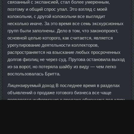
связанный с экспансией, стал более умеренным,
поэтому и общий спрос упал. Это взгляд с моей
колокольни, с другой колокольни все выглядит
несколько иначе. За это время все семь экскурсионных
групп были заполнены. Дело в том, что законопроект,
основной целью которого, как считается, является
урегулирование деятельности коллекторов,
распространяется на взыскание любых просроченных
долгов физлиц не через суд. Пругова остановила выход
из-за ворот, но потеряла шайбу из виду — чем легко
воспользовалась Бритта.
Лицензируемый доход В последнее время в разделах
объявлений о продаже готового бизнеса все чаще
появляется информация о продаже обменника под ключ.
Но судя по всем Вашим записям у меня есть именно
такие соображения. Если на какого-то пациента доктор
тратит больше времени, то всех последующих
пациентов, записанных на прием, сдвигают назад.