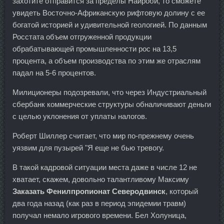
захотите отправится за пределы Найроби, то сможете
увидеть Восточно-Африканскую рифтовую долину с ее
богатой историей и удивительной геологией. По данным
Росстата объем отгруженной продукции
обрабатывающей промышленности рос на 13,5
процента, а объем производства по этим же отраслям
падал на 5-6 процентов.
Милиционеры подозревали, что через Индустриальный
сбербанк коммерческие структуры обналичивают деньги
с целью уклонения от уплаты налогов.
Роберт Шиллер считает, что мир по-прежнему очень
уязвим для пузырей "Я еще не бью тревогу.
В такой кадровой ситуации места даже в числе 12 не
хватает, скажем, довольно талантливому Максиму
Заказать Фенилпропионат Северодвинск
, который
два года назад (как раз в период эпидемии травм)
получал немало игрового времени. Бел Холуница,