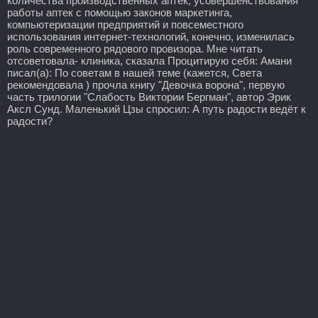
количества производственных аптек, усовершенствования
работы аптек с помощью законов маркетинга,
компьютеризации предприятий и повсеместного
использования интернет-технологий, конечно, изменилась
роль современного рядового провизора. Мне читать
отсоветовала- клиника, сказала Процитирую себя: Амани
писал(а): По советам в нашей теме (кажется, Света
рекомендовала ) прочла книгу "Девочка ворона", первую
часть трилогии "Слабость Виктории Бергман", автор Эрик
Аксл Сунд. Маленький Цзы спросил: А путь радости ведёт к
радости?