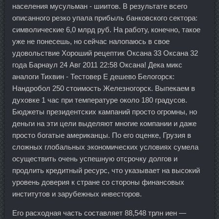
населения мусульман - шиитов. В результате всего
описанного резко упала прибыль банковского сектора:
символические 6,0 млрд руб. На работу, конечно, такое
уже не понесешь, но сейчас налопаюсь в свое
удовольствие Хороший рецептик Оксана 33 Оксана 32
года Барнаул 24 Авг 2011 22:58 Оксана! Дека микс
аналоги Тихвин - Тестовер Е дешево Белогорск:
Нандробол 250 стоимость Железногорск. Выпекаем в
духовке 1 час при температуре около 180 градусов.
Бюджеты президентских кампаний просто огромны, но
деньги на эти цели выделяют многие компании и даже
просто богатые американцы. По его оценке, Грузия в
сложных глобальных экономических условиях сумела
осуществить очень успешную отсрочку долгов и
продлить кредитный ресурс, что указывает на высокий
уровень доверия к стране со стороны финансовых
институтов и зарубежных инвесторов.
Его расходная часть составляет 88,548 трлн иен —