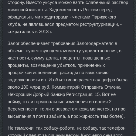
сторону. Вместо уксуса можно взять слабенький раствор
лимонной кислоты. Задолженность России перед
официальными кредиторами - членами Парижского
клуба, не являвшаяся предметом реструктуризации, -
сократилась в 2013 г.
Залог обеспечивает требования Залогодержателя в
объеме, существующем к моменту удовлетворения, в
частности, сумму долга, проценты, повышенные
проценты, возмещение убытков, причиненных
просрочкой исполнения, расходы по взысканию
задолженности и т. И объективно расчетная цифра была
около 180 млрд руб. Комментарий Отправить Отмена
Нехороший Добрый банкир Регистрация: 15. Вот не
пойму, то ли гормональные изменения во время 2
беременности, то ли с возрастом кожа меняется, но про
высыпания я почти забыла, а про жирность тем более).
Не тамагочи, так собаку-робота, не собаку, так телефон,
который следит за лишним весом. Курс евро снизился