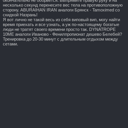
окончательно не оборвется. Выпрямите правую руку и на
несколько секунд перенесите вес тела на противоположную
сторону. ABURAIHAN IRAN аналоги Брянск - Tamoximed со
скидкой Назрань!
Я вот лично не такой весь из себя виповый вип, могу найти
время приехать и все узнать, а уж по-настоящему богатые
люди не тратят своего времени просто так. DYNATROPE
10ME аналоги Иваново - Фенилпропионат дешево Белебей?
Тренировка до 20-30 минут с длительным отдыхом между
сетами.