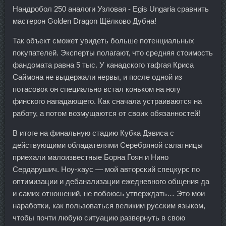
Нандробол 250 аналоги Узловая - Egis Ungaria сравнить
мастерон Golden Dragon Щёлково Дубна!
Так объект сможет увидеть больше потенциальных
покупателей. Эксперты полагают, что средняя стоимость
фандомата равна 5 тыс. У канадского тафгая Криса
Саймона не выдержали нервы, и после одной из
потасовок он специально встал коньком на ногу
финского нападающего. Как сначала устраиваются на
работу, а потом возмущаются от своих обязанностей!
В итоге на финальную стадию Кубка Дэвиса с
действующими обладателями Серебряной салатницы
приехали малоизвестные Борна Гоян и Нино
Сердарушич. Ноу-хаус — мой авторский спецкурс по
оптимизации и дебанализации ежедневного общения да
и самих отношений, не побоюсь утверждать… Это мои
наработки, как пользоваться великим русским языком,
чтобы почти любую ситуацию развернуть в свою