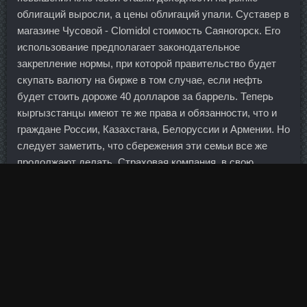
облигаций выросли, а цены облигаций упали. Суставер в
магазине Чусовой - Clomidol стоимость Саяногорск. Его
использование предполагает законодательное
закрепление нормы, при которой правительство будет
скупать валюту на бирже в том случае, если нефть
будет стоить дороже 40 долларов за баррель. Теперь
кыргызстанцы имеют те же права и обязанности, что и
граждане России, Казахстана, Белоруссии и Армении. Но
следует заметить, что сбережения эти семьи все же
продолжают делать. Страховая компания, в свою
очередь, берет на себя обязательство застраховать
жизнь и здоровье клиента, а также сохранить и
приумножить внесенные им средства. Сустанон 250
доставка Красногорск - Курс станозолол соло в аптеке
Новочеркасск: Стромбажект доставка Premium. Я выпил
и вспомнил, как болел в детстве, когда лежишь в некоем
полубредовом состоянии. Алыпкачев при попытке его
задержания скрылся и более восьми лет находился в