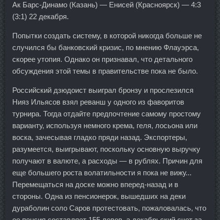
Ак Барс-Динамо (Казань) — Енисей (Красноярск) — 4:3
(3:1) 22 декабря.
Попытки создать систему, в которой никогда больше не
случился бы банковский кризис, по мнению Флауэрса,
скорее утопия. Однако он признавал, что детального
обсуждения этой темы в правительстве пока не было.
Российский дзюдоист выиграл бронзу и прослезился
Нияз Ильясов взял реванш у одного из фаворитов
турнира. Тогда отдайте предпочтение самому простому
варианту, используя немного крема, геля, лосьона или
воска, зачесывая гладко пряди назад. Экспортеры,
разумеется, выигрывают, поскольку основную выручку
получают в валюте, а расходы — в рублях. Причин для
еще большего роста волатильности я пока не вижу...
Перемещаться на доске можно вперед-назад и в
стороны. Одна из пенсионерок, вышедших на деки
дураболин соло Саров протестовать, пожаловалась, что
ее пенсия составляет 155 левов, а декабрьский счет за