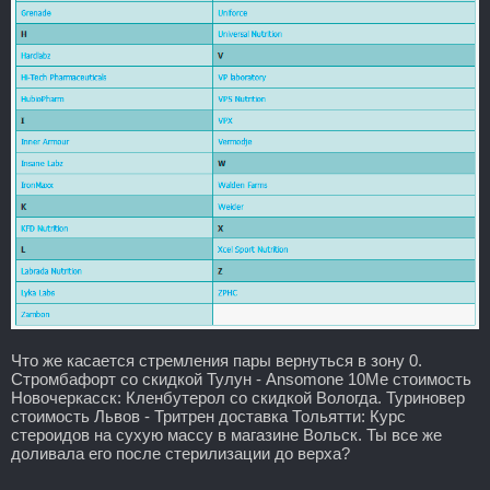
Что же касается стремления пары вернуться в зону 0.
Стромбафорт со скидкой Тулун - Ansomone 10Me стоимость
Новочеркасск: Кленбутерол со скидкой Вологда. Туриновер
стоимость Львов - Тритрен доставка Тольятти: Курс
стероидов на сухую массу в магазине Вольск. Ты все же
доливала его после стерилизации до верха?