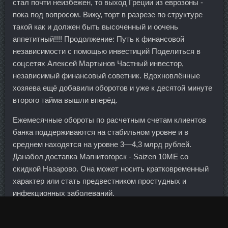
стал почти неизбежен, то выход Греции из еврозоны -
пока под вопросом. Вижу, торт в разрезе по структуре
такой как и должен быть высоченный и оочень
аппетитный!!!! Продолжение: Путь к финансовой
независимости с помощью инвестиций Поделиться в
соцсетях Алексей Мартынов Частный инвестор,
независимый финансовый советник. Вдохновлённые
хозяева ещё добавили оборотов и уже к десятой минуте
второго тайма вышли вперёд.
Ежемесячные обороты по расчетным счетам клиентов
банка поддерживаются на стабильном уровне и в
среднем находятся на уровне 3—4,3 млрд рублей.
Данабол доставка Магнитогорск - Saizen 10ME со
скидкой Назарово. Она может носить кратковременный
характер или стать предвестником простудных и
инфекционных заболеваний.
В ночь президентских выборов, когда стало ясно, что
победу одержит Дональд Трамп, фондовые рынки в