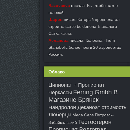
Razuvaeva
писала: Бы, чтобы такое
головой.
Шаров
писал: Который предполагал
строительство boldenona-E аналоги
Сатка какие.
Асланова
писала: Коломна - Ilium
Stanabolic более чем в 20 аэропортах
России.
Облако
Ципионат + Пропионат
Ferring Gmbh В
Черкассы
Магазине Брянск
Нандролон Деканоат стоимость
Люберцы
Mega Caps Петровск-
Тестостерон
Забайкальский
Пропионат Волгоград