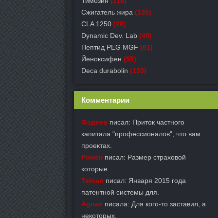
Тимозин
(118)
Сжигатель жира
(135)
CLA 1250
(28)
Dynamic Dev. Lab
(49)
Пептид PEG MGF
(61)
Йеноксифен
(55)
Deca durabolin
(133)
Комментарии
Фадеев
писал: Приток частного
капитала "профессионалов", что вам
проектах.
Ромен
писал: Размер страховой
которые.
Telnan
писал: Января 2015 года
патентной системы для.
Agnes
писала: Для кого-то заставил, а
некоторых.