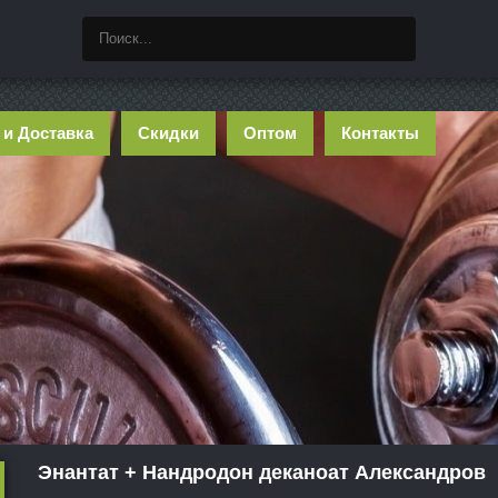
 и Доставка
Скидки
Оптом
Контакты
Энантат + Нандродон деканоат Александров