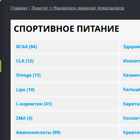
Главная
|
Энантат + Нандродон деканоат Александров