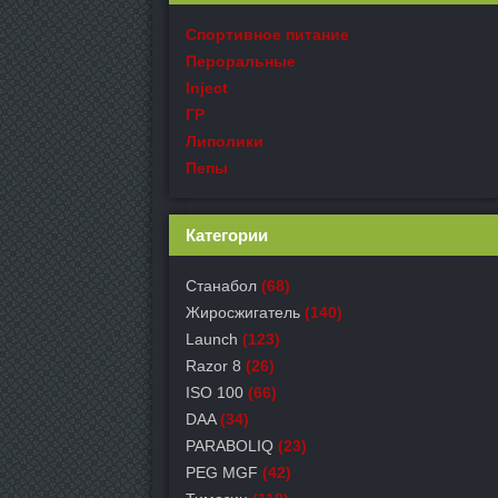
Спортивное питание
Пероральные
Inject
ГР
Липолики
Пепы
Категории
Станабол
(68)
Жиросжигатель
(140)
Launch
(123)
Razor 8
(26)
ISO 100
(66)
DAA
(34)
PARABOLIQ
(23)
PEG MGF
(42)