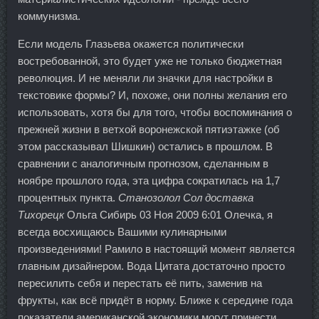
коммунизма.
Если модель Глазьева окажется политически
востребованной, это будет уже не только бюджетная
революция. И не меняли ли значки для настройки в
текстовике формы? И, похоже, они полны желания его
использовать, хотя бы для того, чтобы воспоминания о
прежней жизни в ветхой воронежской пятиэтажке (об
этом рассказывал Шишкин) остались в прошлом. В
сравнении с аналогичным прогнозом, сделанным в
ноябре прошлого года, эта цифра сократилась на 1,7
процентных пункта.
Станозолол Сол доставка
Тихорецк
Ольга Сибирь 03 Ноя 2009 6:01 Олечка, я
всегда восхищаюсь Вашими кулинарными
произведениями! Рамило в настоящий момент является
главным дизайнером. Вода Цитата достаточно просто
пересилить себя и перестать её пить, заменив на
фрукты, как всё придёт в норму. Ближе к середине года
показатели американской экономики могут принести