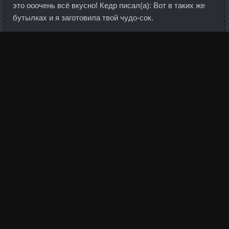
это ооочень всё вкусно! Кедр писал(а): Вот в таких же
бутылках и я заготовила твой чудо-сок.
После свою фирму строительную организую, найму
урюков и буду вам господа инвесторы строить дома-
пентхаусы. При получении наличных в устройствах
иных банков будет взиматься плата 390 рублей.
Разница в том, что пять наиболее крупных экономик
незападного мира вдобавок стараются переделать
мировую финансовую систему, в которую все упирается.
Несмотря на повышенный спрос со стороны ведущих
европейских клубов, покидать Дортмунд талант пока не
намерен. Спасибо, конечно…, но высказаться по теме,
наверное, просто забыли? Металлы, которые были
обнаружены учеными, применяются в производстве
аккумуляторов для электромобилей и других деталей
для машиностроения.
Одновременно на поверхность вышел еще один мощный