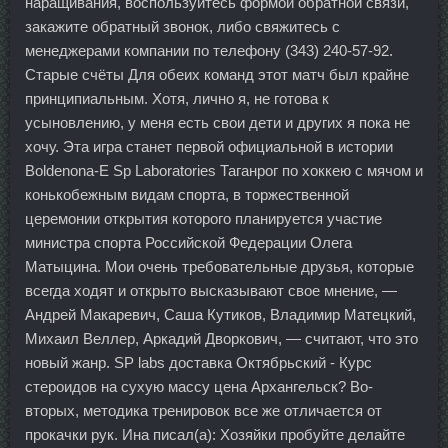
наращивания, воспользуйтесь формой обратной связи,
закажите обратный звонок, либо свяжитесь с
менеджерами компании по телефону (343) 240-57-92.
Старые счёты Для обеих команд этот матч был крайне
принципиальным. Хотя, лично я, не готова к
усыновлению, у меня есть свои дети и других я пока не
хочу. Эта игра станет первой официальной в истории
Boldenona-E Sp Laboratories Таганрог по хоккею с мячом и
конькобежным видам спорта, в торжественной
церемонии открытия которого планируется участие
министра спорта Российской Федерации Олега
Матыцина. Мои очень требовательные друзья, которые
всегда ходят и открыто высказывают свое мнение, —
Андрей Макаревич, Саша Кутиков, Владимир Матецкий,
Михаил Веллер, Аркадий Дворкович, — считают, что это
новый жанр. SP labs доставка Октябрьский - Курс
стероидов на сухую массу цена Архангельск? Во-
вторых, методика тренировок все же отличается от
прокачки рук. Ина писал(а): Хозяйки пробуйте делайте