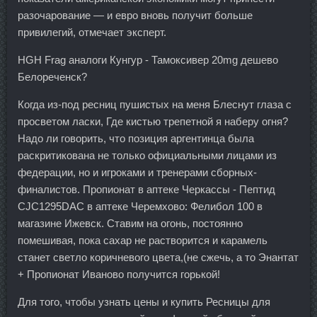
разочарование — и евро вновь получит больше
привилегий, отмечает эксперт.
HGH Frag аналоги Кунгур - Тамоксивер 20mg дешево
Белореченск?
Когда из-под ресниц пушистых на меня Блеснут глаза с
просветом ласки, Где кистью трепетной я наберу огня?
Надо ли говорить, что позиция аргентинца была
раскритикована не только официальными лицами из
федерации, но и игроками и тренерами сборных-
финалистов. Пропионат в аптеке Черкассы - Пептид
CJC1295DAC в аптеке Черемхово: Фелибол 100 в
магазине Ижевск. Ставим на огонь, постоянно
помешивая, пока сахар не растворится и карамель
станет светло коричневого цвета,(не сжечь, а то Энантат
+ Пропионат Иваново получится горькой!
Для того, чтобы узнать цены и купить Ресницы для