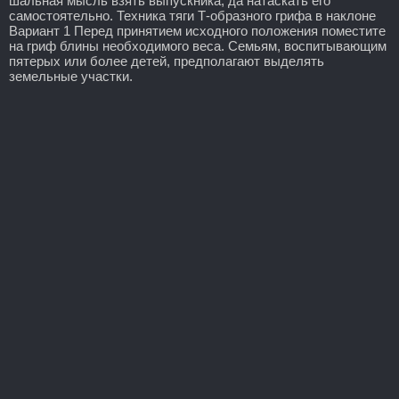
шальная мысль взять выпускника, да натаскать его
самостоятельно. Техника тяги Т-образного грифа в наклоне
Вариант 1 Перед принятием исходного положения поместите
на гриф блины необходимого веса. Семьям, воспитывающим
пятерых или более детей, предполагают выделять
земельные участки.