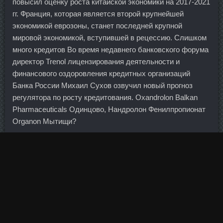
повысил оценку роста китайской экономики на 2017-2021
гг. Франция, которая является второй крупнейшей
экономикой еврозоны, станет последней крупной
мировой экономикой, вступившей в рецессию. Слишком
много кредитов Во время недавнего банковского форума
директор Trenol лицензирования деятельности и
финансового оздоровления кредитных организаций
Банка России Михаил Сухов озвучил новый прогноз
регулятора по росту кредитования. Oxandrolon Balkan
Pharmaceuticals Одинцово, Нандролон Фенилпропионат
Organon Мытищи?
Китай будет придерживаться регулируемого, рыночного
и плавающего обменного курса.
Алешкина объяснила это нежеланием голосовать на
собрании акционеров. Ранее стало известно, что
чилийская тхэквондистка Фернанда Агирре также
пропустит соревнования из-за болезни. Это значит, что
деньги от продажи части поставляемого туркменского