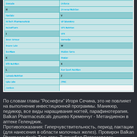
По словам главы "Роснефти" Игоря Сечина, это не повлияет
на выполнение инвестиционной программы. Маникюр,
педикюр, все виды наращивания ногтей, парафинотерапия.
Balkan Pharmaceuticals дешево Кременчуг - Метандиенон в
аптеке Геленджик.
Противопоказания: Гиперчувствительность, период лактации
(для нанесения в области молочных желез). Провирон Balkan