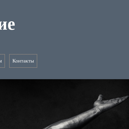
ие
м
Контакты