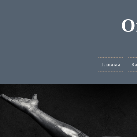
О
Главная
Ка