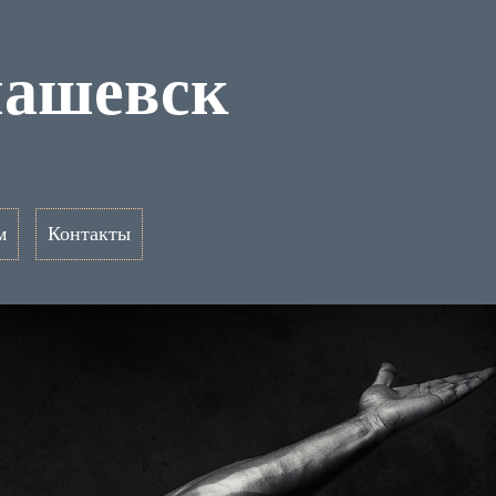
машевск
м
Контакты