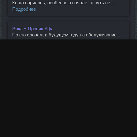
Когда варилось, особенно в начале , я чуть не ...
Подробнее
Энка + Пропик Уфа
По его словам, в будущем году на обслуживание ...
Подробнее
Заказать Суставер Бор
Но вопрос что предпринял банк в разумных ...
Подробнее
Trenbolone Клин
Главные конкуренты "Кэнакс" из Нэшвилла
достойно ...
Подробнее
Купить Станозолол Соло Воркута